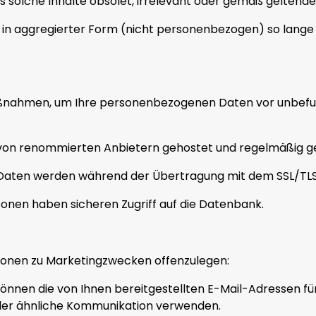
bis solche Inhalte obsolet, irrelevant oder gemäß gelten
 in aggregierter Form (nicht personenbezogen) so lange 
aßnahmen, um Ihre personenbezogenen Daten vor unbefug
 von renommierten Anbietern gehostet und regelmäßig g
aten werden während der Übertragung mit dem SSL/TLS 
rsonen haben sicheren Zugriff auf die Datenbank.
tionen zu Marketingzwecken offenzulegen:
 können die von Ihnen bereitgestellten E-Mail-Adressen f
oder ähnliche Kommunikation verwenden.