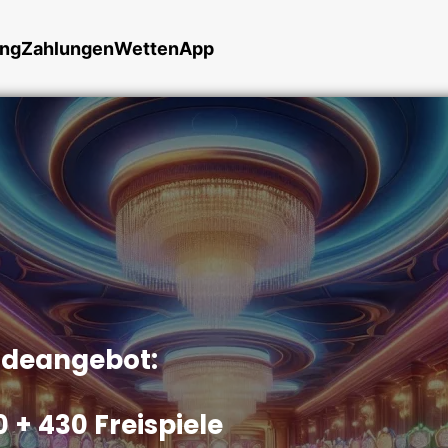
ung
Zahlungen
Wetten
App
deangebot:
0 + 430 Freispiele