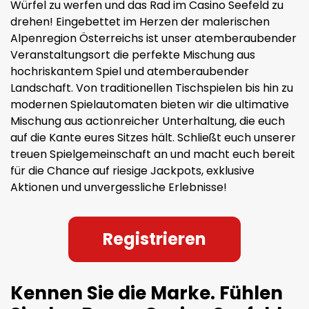
Würfel zu werfen und das Rad im Casino Seefeld zu
drehen! Eingebettet im Herzen der malerischen
Alpenregion Österreichs ist unser atemberaubender
Veranstaltungsort die perfekte Mischung aus
hochriskantem Spiel und atemberaubender
Landschaft. Von traditionellen Tischspielen bis hin zu
modernen Spielautomaten bieten wir die ultimative
Mischung aus actionreicher Unterhaltung, die euch
auf die Kante eures Sitzes hält. Schließt euch unserer
treuen Spielgemeinschaft an und macht euch bereit
für die Chance auf riesige Jackpots, exklusive
Aktionen und unvergessliche Erlebnisse!
Registrieren
Kennen Sie die Marke. Fühlen