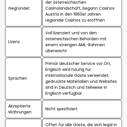
der österreichischen
Gegründet
Casinolandschaft, begann Casinos
Austria in den 1960er Jahren
regionale Casinos zu eröffnen
Voll lizenziert und von den
österreichischen Behörden mit
Lizenz
einem strengen AML-Rahmen
überwacht
Primär deutscher Service vor Ort,
Englisch wird häufig für
internationale Gäste verwendet,
Sprachen
gedruckte Materialien und Websites
sind in Deutsch und teilweise in
Englisch verfügbar
Akzeptierte
Nicht spezifiziert
Währungen
Offen für alle Gäste, die sich legal in