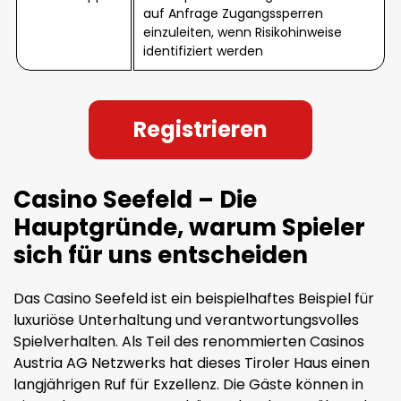
auf Anfrage Zugangssperren
einzuleiten, wenn Risikohinweise
identifiziert werden
Registrieren
Casino Seefeld – Die
Hauptgründe, warum Spieler
sich für uns entscheiden
Das Casino Seefeld ist ein beispielhaftes Beispiel für
luxuriöse Unterhaltung und verantwortungsvolles
Spielverhalten. Als Teil des renommierten Casinos
Austria AG Netzwerks hat dieses Tiroler Haus einen
langjährigen Ruf für Exzellenz. Die Gäste können in