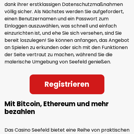
dank ihrer erstklassigen Datenschutzmaßnahmen
völlig sicher. Als Nächstes werden Sie aufgefordert,
einen Benutzernamen und ein Passwort zum
Einloggen auszuwählen, was schnell und einfach
einzurichten ist, und ehe Sie sich versehen, sind Sie
bereit loszulegen! Sie können anfangen, das Angebot
an Spielen zu erkunden oder sich mit den Funktionen
der Seite vertraut zu machen, während Sie die
malerische Umgebung von Seefeld genießen.
Registrieren
Mit Bitcoin, Ethereum und mehr
bezahlen
Das Casino Seefeld bietet eine Reihe von praktischen