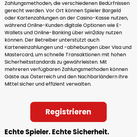
Zahlungsmethoden, die verschiedenen Bedürfnissen
gerecht werden. Vor Ort können Spieler Bargeld
oder Kartenzahlungen an der Casino-Kasse nutzen,
während Online-Kunden digitale Optionen wie E-
Wallets und Online-Banking über win2day nutzen
können. Der Betreiber unterstützt auch
Karteneinzahlungen und -abhebungen über Visa und
Mastercard, um schnelle Transaktionen mit hohen
Sicherheitsstandards zu gewährleisten. Mit
mehreren verfügbaren Zahlungsmethoden können
Gäste aus Österreich und den Nachbarländern ihre
Mittel sicher und effizient verwalten.
Registrieren
Echte Spieler. Echte Sicherheit.