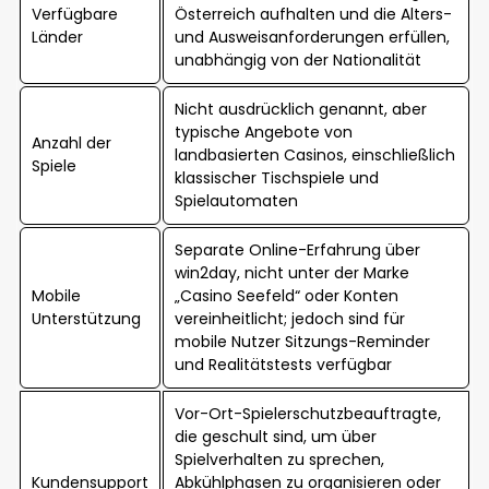
Verfügbare
Österreich aufhalten und die Alters-
Länder
und Ausweisanforderungen erfüllen,
unabhängig von der Nationalität
Nicht ausdrücklich genannt, aber
typische Angebote von
Anzahl der
landbasierten Casinos, einschließlich
Spiele
klassischer Tischspiele und
Spielautomaten
Separate Online-Erfahrung über
win2day, nicht unter der Marke
Mobile
„Casino Seefeld“ oder Konten
Unterstützung
vereinheitlicht; jedoch sind für
mobile Nutzer Sitzungs-Reminder
und Realitätstests verfügbar
Vor-Ort-Spielerschutzbeauftragte,
die geschult sind, um über
Spielverhalten zu sprechen,
Kundensupport
Abkühlphasen zu organisieren oder