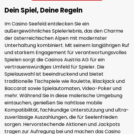
Dein Spiel, Deine Regeln
Im Casino Seefeld entdecken Sie ein
außergewöhnliches Spielerlebnis, das den Charme
der österreichischen Alpen mit modernster
Unterhaltung kombiniert. Mit seinem langjährigen Ruf
und starkem Engagement für verantwortungsvolles
Spielen sorgt die Casinos Austria AG für ein
vertrauenswürdiges Umfeld für Spieler. Die
Spielauswahl ist beeindruckend und bietet
traditionelle Tischspiele wie Roulette, Blackjack und
Baccarat sowie Spielautomaten, Video-Poker und
mehr. Während Sie in diese malerische Umgebung
eintauchen, genießen Sie nahtlose mobile
Kompatibilität, fachkundige Unterstützung und ultra-
zuverlässige Auszahlungen, die für Seelenfrieden
sorgen. Hervorstechende Aktionen und Jackpots
tragen zur Aufregung bei und machen das Casino