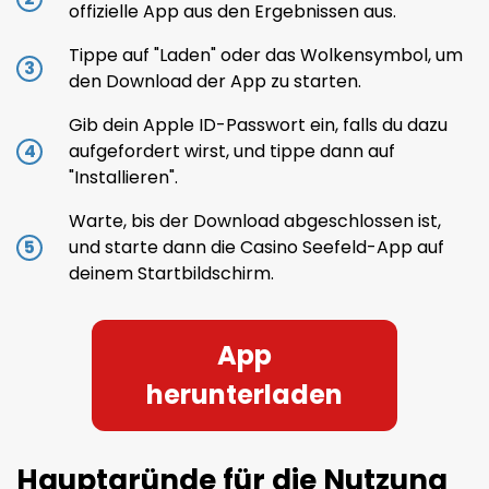
offizielle App aus den Ergebnissen aus.
Tippe auf "Laden" oder das Wolkensymbol, um
den Download der App zu starten.
Gib dein Apple ID-Passwort ein, falls du dazu
aufgefordert wirst, und tippe dann auf
"Installieren".
Warte, bis der Download abgeschlossen ist,
und starte dann die Casino Seefeld-App auf
deinem Startbildschirm.
App
herunterladen
Hauptgründe für die Nutzung