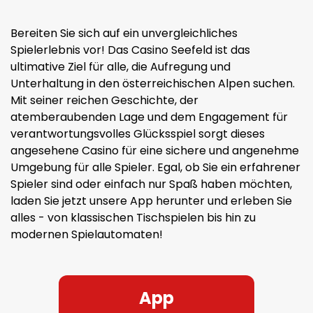
Bereiten Sie sich auf ein unvergleichliches
Spielerlebnis vor! Das Casino Seefeld ist das
ultimative Ziel für alle, die Aufregung und
Unterhaltung in den österreichischen Alpen suchen.
Mit seiner reichen Geschichte, der
atemberaubenden Lage und dem Engagement für
verantwortungsvolles Glücksspiel sorgt dieses
angesehene Casino für eine sichere und angenehme
Umgebung für alle Spieler. Egal, ob Sie ein erfahrener
Spieler sind oder einfach nur Spaß haben möchten,
laden Sie jetzt unsere App herunter und erleben Sie
alles - von klassischen Tischspielen bis hin zu
modernen Spielautomaten!
App