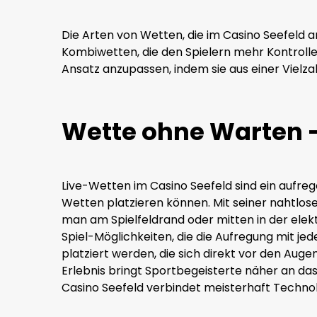
Die Arten von Wetten, die im Casino Seefeld
Kombiwetten, die den Spielern mehr Kontrolle 
Ansatz anzupassen, indem sie aus einer Vielz
Wette ohne Warten 
Live-Wetten im Casino Seefeld sind ein aufreg
Wetten platzieren können. Mit seiner nahtlos
man am Spielfeldrand oder mitten in der elekt
Spiel-Möglichkeiten, die die Aufregung mit je
platziert werden, die sich direkt vor den Aug
Erlebnis bringt Sportbegeisterte näher an das
Casino Seefeld verbindet meisterhaft Techno