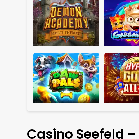
Casino Seefeld –