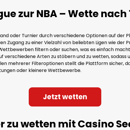
gue zur NBA – Wette nach 
Land oder Turnier durch verschiedene Optionen auf der P
en Zugang zu einer Vielzahl von beliebten Ligen wie der P
 Wettbewerben filtern oder suchen, was es einfach macht,
, auf verschiedene Arten zu stöbern und zu wetten, sodass
en mehrerer Filteroptionen stellt die Plattform sicher, d
altungen oder kleinere Wettbewerbe.
Jetzt wetten
er zu wetten mit Casino Se