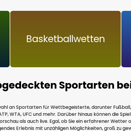
Basketballwetten
bgedeckten Sportarten be
swahl an Sportarten für Wettbegeisterte, darunter Fußbal
A, ATP, WTA, UFC und mehr. Darüber hinaus können die Spi
orschau als auch live. Egal, ob Sie ein erfahrener Wetter 
gendes Erlebnis mit unzähligen Möglichkeiten, groß zu ge