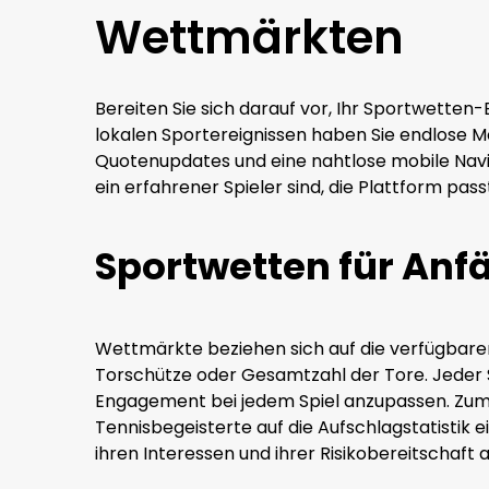
Wettmärkten
Bereiten Sie sich darauf vor, Ihr Sportwetten
lokalen Sportereignissen haben Sie endlose M
Quotenupdates und eine nahtlose mobile Navigat
ein erfahrener Spieler sind, die Plattform pass
Sportwetten für Anf
Wettmärkte beziehen sich auf die verfügbaren 
Torschütze oder Gesamtzahl der Tore. Jeder Sp
Engagement bei jedem Spiel anzupassen. Zum 
Tennisbegeisterte auf die Aufschlagstatistik 
ihren Interessen und ihrer Risikobereitschaft