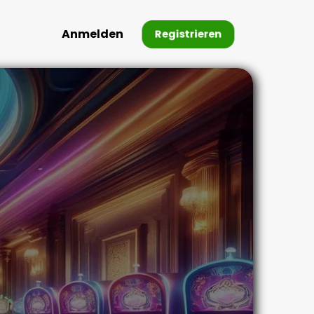
Anmelden
Registrieren