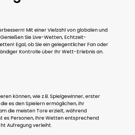
erbessern! Mit einer Vielzahl von globalen und
 Genießen Sie Live-Wetten, Echtzeit-
tten! Egal, ob Sie ein gelegentlicher Fan oder
tändiger Kontrolle über Ihr Wett-Erlebnis an.
eren können, wie z.B. Spielgewinner, erster
ie es den Spielern ermöglichen, ihr
m die meisten Tore erzielt, während
cht es Personen, ihre Wetten entsprechend
ht Aufregung verleiht.