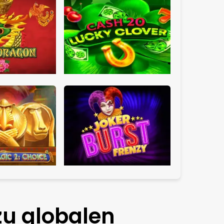
zu globalen