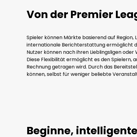
Von der Premier Lea
Spieler können Märkte basierend auf Region, 
internationale Berichterstattung ermöglicht d
Nutzer können nach ihren Lieblingsligen oder
Diese Flexibilität ermöglicht es den Spielern
Rechnung getragen wird. Durch das Bereitstell
können, selbst für weniger beliebte Veranst
Beginne, intelligent