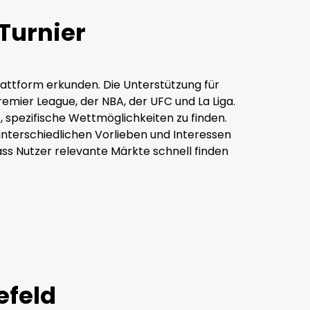
Turnier
lattform erkunden. Die Unterstützung für
remier League, der NBA, der UFC und La Liga.
 spezifische Wettmöglichkeiten zu finden.
 unterschiedlichen Vorlieben und Interessen
ass Nutzer relevante Märkte schnell finden
efeld