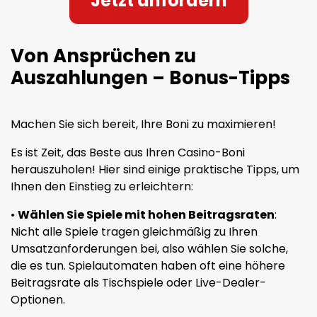
Jetzt anfordern
Von Ansprüchen zu
Auszahlungen – Bonus-Tipps
Machen Sie sich bereit, Ihre Boni zu maximieren!
Es ist Zeit, das Beste aus Ihren Casino-Boni
herauszuholen! Hier sind einige praktische Tipps, um
Ihnen den Einstieg zu erleichtern:
•
Wählen Sie Spiele mit hohen Beitragsraten
:
Nicht alle Spiele tragen gleichmäßig zu Ihren
Umsatzanforderungen bei, also wählen Sie solche,
die es tun. Spielautomaten haben oft eine höhere
Beitragsrate als Tischspiele oder Live-Dealer-
Optionen.