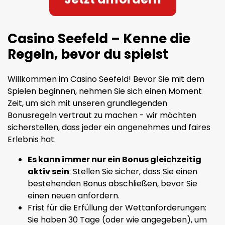
Casino Seefeld – Kenne die
Regeln, bevor du spielst
Willkommen im Casino Seefeld! Bevor Sie mit dem
Spielen beginnen, nehmen Sie sich einen Moment
Zeit, um sich mit unseren grundlegenden
Bonusregeln vertraut zu machen - wir möchten
sicherstellen, dass jeder ein angenehmes und faires
Erlebnis hat.
Es kann immer nur ein Bonus gleichzeitig
aktiv sein
: Stellen Sie sicher, dass Sie einen
bestehenden Bonus abschließen, bevor Sie
einen neuen anfordern.
Frist für die Erfüllung der Wettanforderungen:
Sie haben 30 Tage (oder wie angegeben), um