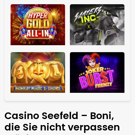
Casino Seefeld – Boni,
die Sie nicht verpassen