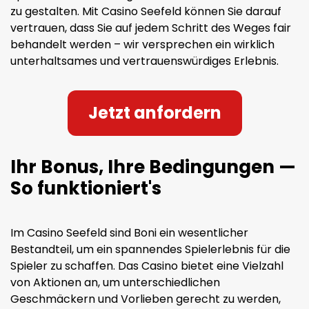
zu gestalten. Mit Casino Seefeld können Sie darauf
vertrauen, dass Sie auf jedem Schritt des Weges fair
behandelt werden – wir versprechen ein wirklich
unterhaltsames und vertrauenswürdiges Erlebnis.
Jetzt anfordern
Ihr Bonus, Ihre Bedingungen —
So funktioniert's
Im Casino Seefeld sind Boni ein wesentlicher
Bestandteil, um ein spannendes Spielerlebnis für die
Spieler zu schaffen. Das Casino bietet eine Vielzahl
von Aktionen an, um unterschiedlichen
Geschmäckern und Vorlieben gerecht zu werden,