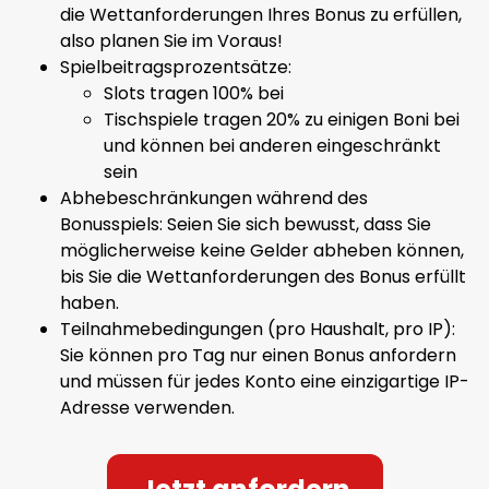
die Wettanforderungen Ihres Bonus zu erfüllen,
also planen Sie im Voraus!
Spielbeitragsprozentsätze:
Slots tragen 100% bei
Tischspiele tragen 20% zu einigen Boni bei
und können bei anderen eingeschränkt
sein
Abhebeschränkungen während des
Bonusspiels: Seien Sie sich bewusst, dass Sie
möglicherweise keine Gelder abheben können,
bis Sie die Wettanforderungen des Bonus erfüllt
haben.
Teilnahmebedingungen (pro Haushalt, pro IP):
Sie können pro Tag nur einen Bonus anfordern
und müssen für jedes Konto eine einzigartige IP-
Adresse verwenden.