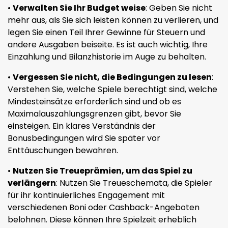
•
Verwalten Sie Ihr Budget weise
: Geben Sie nicht
mehr aus, als Sie sich leisten können zu verlieren, und
legen Sie einen Teil Ihrer Gewinne für Steuern und
andere Ausgaben beiseite. Es ist auch wichtig, Ihre
Einzahlung und Bilanzhistorie im Auge zu behalten.
•
Vergessen Sie nicht, die Bedingungen zu lesen
:
Verstehen Sie, welche Spiele berechtigt sind, welche
Mindesteinsätze erforderlich sind und ob es
Maximalauszahlungsgrenzen gibt, bevor Sie
einsteigen. Ein klares Verständnis der
Bonusbedingungen wird Sie später vor
Enttäuschungen bewahren.
•
Nutzen Sie Treueprämien, um das Spiel zu
verlängern
: Nutzen Sie Treueschemata, die Spieler
für ihr kontinuierliches Engagement mit
verschiedenen Boni oder Cashback-Angeboten
belohnen. Diese können Ihre Spielzeit erheblich