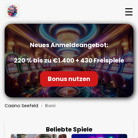
☰
Neues Anmeldeangebot:
220 % bis zu €1.400 + 430 Freispiele
Bonus nutzen
›
Casino Seefeld
Boni
Beliebte Spiele