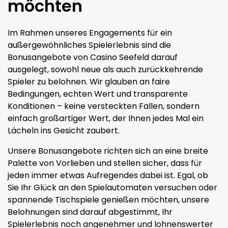
möchten
Im Rahmen unseres Engagements für ein
außergewöhnliches Spielerlebnis sind die
Bonusangebote von Casino Seefeld darauf
ausgelegt, sowohl neue als auch zurückkehrende
Spieler zu belohnen. Wir glauben an faire
Bedingungen, echten Wert und transparente
Konditionen – keine versteckten Fallen, sondern
einfach großartiger Wert, der Ihnen jedes Mal ein
Lächeln ins Gesicht zaubert.
Unsere Bonusangebote richten sich an eine breite
Palette von Vorlieben und stellen sicher, dass für
jeden immer etwas Aufregendes dabei ist. Egal, ob
Sie Ihr Glück an den Spielautomaten versuchen oder
spannende Tischspiele genießen möchten, unsere
Belohnungen sind darauf abgestimmt, Ihr
Spielerlebnis noch angenehmer und lohnenswerter