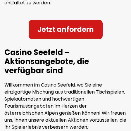
entfaltet zu werden.
Jetzt anfordern
Casino Seefeld –
Aktionsangebote, die
verfügbar sind
Willkommen im Casino Seefeld, wo Sie eine
einzigartige Mischung aus traditionellen Tischspielen,
Spielautomaten und hochwertigen
Tourismusangeboten im Herzen der
österreichischen Alpen genießen können! Wir freuen
uns, Ihnen unsere aktuellen Aktionen vorzustellen, die
Ihr Spielerlebnis verbessern werden.