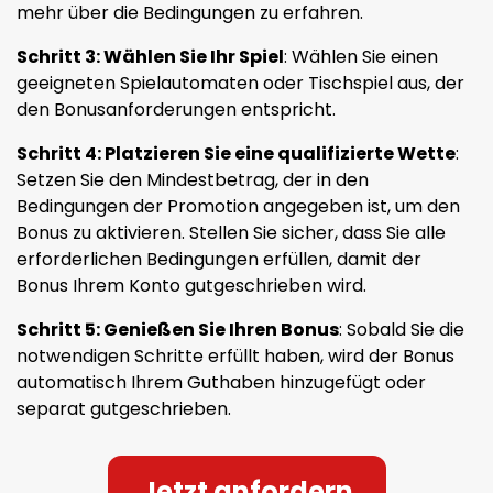
mehr über die Bedingungen zu erfahren.
Schritt 3: Wählen Sie Ihr Spiel
: Wählen Sie einen
geeigneten Spielautomaten oder Tischspiel aus, der
den Bonusanforderungen entspricht.
Schritt 4: Platzieren Sie eine qualifizierte Wette
:
Setzen Sie den Mindestbetrag, der in den
Bedingungen der Promotion angegeben ist, um den
Bonus zu aktivieren. Stellen Sie sicher, dass Sie alle
erforderlichen Bedingungen erfüllen, damit der
Bonus Ihrem Konto gutgeschrieben wird.
Schritt 5: Genießen Sie Ihren Bonus
: Sobald Sie die
notwendigen Schritte erfüllt haben, wird der Bonus
automatisch Ihrem Guthaben hinzugefügt oder
separat gutgeschrieben.
Jetzt anfordern