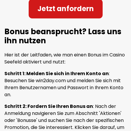
Jetzt anfordern
Bonus beansprucht? Lass uns
ihn nutzen
Hier ist der Leitfaden, wie man einen Bonus im Casino
Seefeld aktiviert und nutzt:
Schritt 1: Melden Sie sich in Ihrem Konto an
:
Besuchen Sie win2day.com und melden Sie sich mit
Ihrem Benutzernamen und Passwort in Ihrem Konto
an.
Schritt 2: Fordern Sie Ihren Bonus an
: Nach der
Anmeldung navigieren Sie zum Abschnitt 'Aktionen'
oder 'Bonusse' und suchen Sie nach der spezifischen
Promotion, die Sie interessiert. Klicken Sie darauf, um