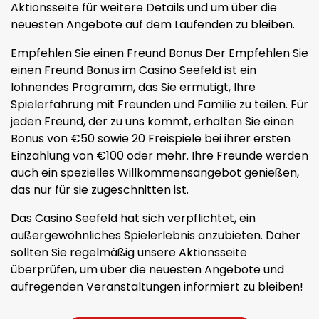
Aktionsseite für weitere Details und um über die
neuesten Angebote auf dem Laufenden zu bleiben.
Empfehlen Sie einen Freund Bonus Der Empfehlen Sie
einen Freund Bonus im Casino Seefeld ist ein
lohnendes Programm, das Sie ermutigt, Ihre
Spielerfahrung mit Freunden und Familie zu teilen. Für
jeden Freund, der zu uns kommt, erhalten Sie einen
Bonus von €50 sowie 20 Freispiele bei ihrer ersten
Einzahlung von €100 oder mehr. Ihre Freunde werden
auch ein spezielles Willkommensangebot genießen,
das nur für sie zugeschnitten ist.
Das Casino Seefeld hat sich verpflichtet, ein
außergewöhnliches Spielerlebnis anzubieten. Daher
sollten Sie regelmäßig unsere Aktionsseite
überprüfen, um über die neuesten Angebote und
aufregenden Veranstaltungen informiert zu bleiben!