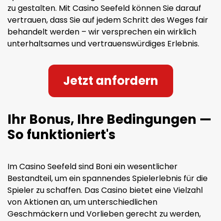
zu gestalten. Mit Casino Seefeld können Sie darauf
vertrauen, dass Sie auf jedem Schritt des Weges fair
behandelt werden – wir versprechen ein wirklich
unterhaltsames und vertrauenswürdiges Erlebnis.
Jetzt anfordern
Ihr Bonus, Ihre Bedingungen —
So funktioniert's
Im Casino Seefeld sind Boni ein wesentlicher
Bestandteil, um ein spannendes Spielerlebnis für die
Spieler zu schaffen. Das Casino bietet eine Vielzahl
von Aktionen an, um unterschiedlichen
Geschmäckern und Vorlieben gerecht zu werden,