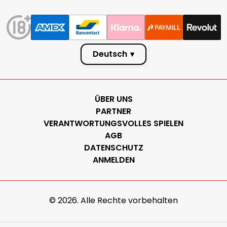
Deutsch
▾
ÜBER UNS
PARTNER
VERANTWORTUNGSVOLLES SPIELEN
AGB
DATENSCHUTZ
ANMELDEN
©
2026
. Alle Rechte vorbehalten