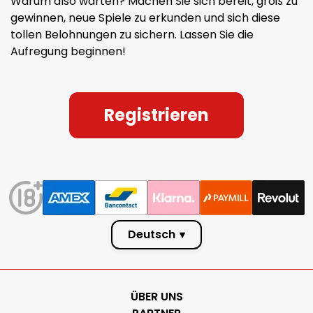
Warum also warten? Machen Sie sich bereit, groß zu
gewinnen, neue Spiele zu erkunden und sich diese
tollen Belohnungen zu sichern. Lassen Sie die
Aufregung beginnen!
Registrieren
Deutsch
▾
ÜBER UNS