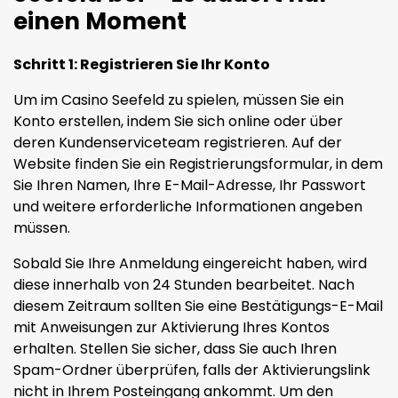
einen Moment
Schritt 1: Registrieren Sie Ihr Konto
Um im Casino Seefeld zu spielen, müssen Sie ein
Konto erstellen, indem Sie sich online oder über
deren Kundenserviceteam registrieren. Auf der
Website finden Sie ein Registrierungsformular, in dem
Sie Ihren Namen, Ihre E-Mail-Adresse, Ihr Passwort
und weitere erforderliche Informationen angeben
müssen.
Sobald Sie Ihre Anmeldung eingereicht haben, wird
diese innerhalb von 24 Stunden bearbeitet. Nach
diesem Zeitraum sollten Sie eine Bestätigungs-E-Mail
mit Anweisungen zur Aktivierung Ihres Kontos
erhalten. Stellen Sie sicher, dass Sie auch Ihren
Spam-Ordner überprüfen, falls der Aktivierungslink
nicht in Ihrem Posteingang ankommt. Um den