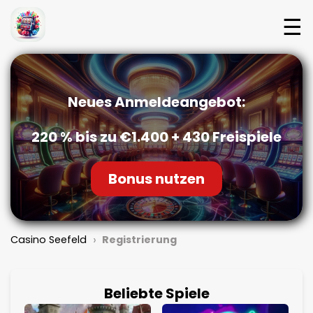
☰
Neues Anmeldeangebot:
220 % bis zu €1.400 + 430 Freispiele
Bonus nutzen
›
Casino Seefeld
Registrierung
Beliebte Spiele