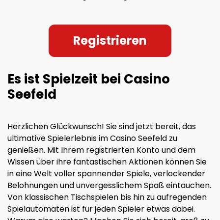
Registrieren
Es ist Spielzeit bei Casino
Seefeld
Herzlichen Glückwunsch! Sie sind jetzt bereit, das
ultimative Spielerlebnis im Casino Seefeld zu
genießen. Mit Ihrem registrierten Konto und dem
Wissen über ihre fantastischen Aktionen können Sie
in eine Welt voller spannender Spiele, verlockender
Belohnungen und unvergesslichem Spaß eintauchen.
Von klassischen Tischspielen bis hin zu aufregenden
Spielautomaten ist für jeden Spieler etwas dabei.