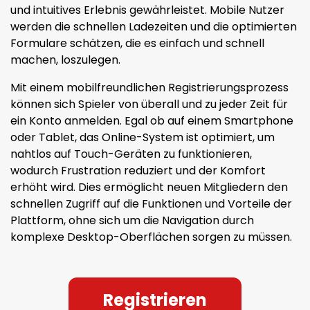
und intuitives Erlebnis gewährleistet. Mobile Nutzer
werden die schnellen Ladezeiten und die optimierten
Formulare schätzen, die es einfach und schnell
machen, loszulegen.
Mit einem mobilfreundlichen Registrierungsprozess
können sich Spieler von überall und zu jeder Zeit für
ein Konto anmelden. Egal ob auf einem Smartphone
oder Tablet, das Online-System ist optimiert, um
nahtlos auf Touch-Geräten zu funktionieren,
wodurch Frustration reduziert und der Komfort
erhöht wird. Dies ermöglicht neuen Mitgliedern den
schnellen Zugriff auf die Funktionen und Vorteile der
Plattform, ohne sich um die Navigation durch
komplexe Desktop-Oberflächen sorgen zu müssen.
Registrieren