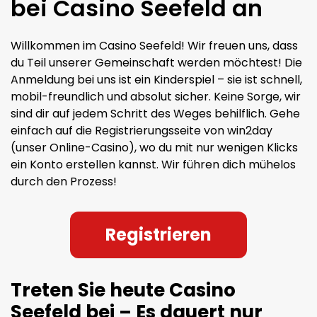
bei Casino Seefeld an
Willkommen im Casino Seefeld! Wir freuen uns, dass
du Teil unserer Gemeinschaft werden möchtest! Die
Anmeldung bei uns ist ein Kinderspiel – sie ist schnell,
mobil-freundlich und absolut sicher. Keine Sorge, wir
sind dir auf jedem Schritt des Weges behilflich. Gehe
einfach auf die Registrierungsseite von win2day
(unser Online-Casino), wo du mit nur wenigen Klicks
ein Konto erstellen kannst. Wir führen dich mühelos
durch den Prozess!
Registrieren
Treten Sie heute Casino
Seefeld bei – Es dauert nur